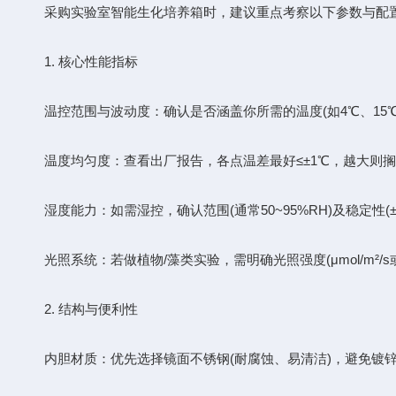
采购实验室智能生化培养箱时，建议重点考察以下参数与配置
1. 核心性能指标
温控范围与波动度：确认是否涵盖你所需的温度(如4℃、15℃、37
温度均匀度：查看出厂报告，各点温差最好≤±1℃，越大则搁
湿度能力：如需湿控，确认范围(通常50~95%RH)及稳定性(±3
光照系统：若做植物/藻类实验，需明确光照强度(μmol/m²/s或
2. 结构与便利性
内胆材质：优先选择镜面不锈钢(耐腐蚀、易清洁)，避免镀锌