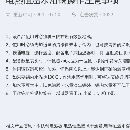
电热恒温水浴锅操作注意事项
更新时间：2011-07-20
点击次数：3022
1、该产品使用时必须将三眼插座有效接地线。
2、使用时必须先加适量的洁净自来水于锅内，也可按需要的温
3、接通电源，选择温度。配备电子式恒温器时，将“温度旋钮”
4、配备数显表头时，计数器zui大位为十位数，按操作符号为
5、使用该仪器须经过加热、恒温两次以上才能达到正确的温度
6、如果要锅内水温达100℃，作沸水蒸馏用时，可将调节旋钮调
7、加水不可太多，以免沸腾时水量溢出锅外，锅内水量不可低
8、工作完毕将温控旋钮、增减器置于zui小值，切断电源。
相关产品信息：
不锈钢电热板
,
电热恒温鼓风干燥箱
,
电热恒温水浴