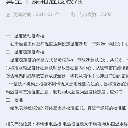
真空干燥箱温度校准
更新时间：2011-07-27
点击次数：3302
一、温度波动度考核
在干燥箱工作空间温度达到设定温度2h后，每隔2min测1次中心点
二、温度稳定度考核
温度稳定度的考核方式是考核24h，每隔2h测试1次，共12次。
①标准水银温度计在测试时是放置在箱内中心，从玻璃窗口能读数
②热电偶则必须把它剥成裸丝状，将其从箱体中心穿过门边的密封
计量技术机构是根据不同情况来选用检测方法的，当标准器的准确
均温度与基准温度之差，取其zui大差值为温度稳定度，应≤2℃。
三、校准
结果表示经校准的箱体应出具校准证书。真空干燥箱的校准证
相关产品信息：
不锈钢电热板
,
电热恒温鼓风干燥箱
,
电热恒温水浴