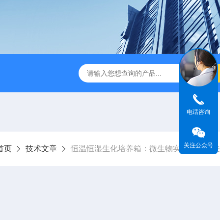
式破碎机
JMB系列精密恒温电热板
恒温恒湿生化培养箱
电话咨询
关注公众号
首页
技术文章
恒温恒湿生化培养箱：微生物实验室中的关