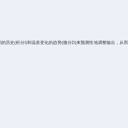
累积的历史(积分I)和温差变化的趋势(微分D)来预测性地调整输出，从