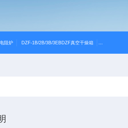
式电阻炉
DZF-1B/2B/3B/3EBDZF真空干燥箱
100*60颚
明