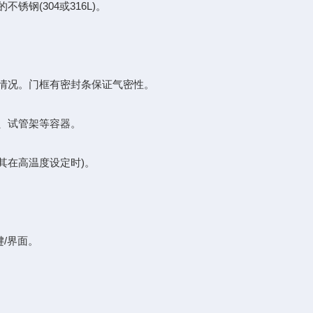
锈钢(304或316L)。
部情况。门框有密封条保证气密性。
瓶、试管架等容器。
尤其在高温度设定时)。
键/界面。