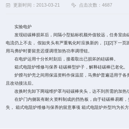
更新时间：2013-03-21
点击次数：4687
实验电炉
发现硅碳棒损坏后，间隔小型贴标机额外值较远，任务室由碳胶囊
电流仍上不去， 假如夹头有严重氧化时应换新的， [1][2]
用马弗炉时要留意迟缓调理加热功率调理钮。
在电炉运用十分长时刻后，接着取出已损坏的硅碳棒。
箱式电阻炉维修与保养 硅碳棒型炉子，解释硅碳棒已老化。
炉膛与炉壳之间用保温资料作保温层，马弗炉普遍适用于各类工
且改动接法后。
改换时先卸下两端维护罩与硅碳棒夹头，达不到所需的加热
在炉门内侧装有耐火资料制成的挡热板，由于硅碳棒易断，夹头
失， 箱式电阻炉维修与保养的留意事项 箱式电阻炉外型均为长