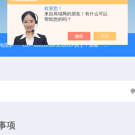
欢迎您！
来自局域网的朋友！有什么可以
帮助您的吗？
式电阻炉
DZF-1B/2B/3B/3EBDZF真空干燥箱
100*60颚
事项