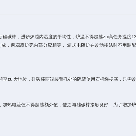
棒，进步炉膛内温度的平均性，炉温不得超越zui高任务温度13
焊接制成，两端露炉壳内部分应相等， 箱式电阻炉在改动接法时不用装
zui大地位，硅碳棒两端装置孔处的隙缝使用石棉绳梗塞，只需
，加热电流值不得超越额外值，使之与硅碳棒接触良好，为了增加