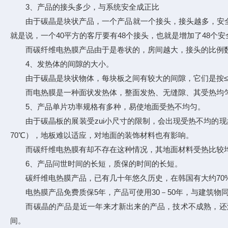
3、产品的接头多少，与系统安全成正比
由于碳晶是块状产品，一个产品就一个接头，接头越多，安全隐
就是说，一个40平方的客厅要有48个接头，也就是增加了48个安
而碳纤维电热膜产品由于是卷状的，房间越大，接头的比例数就
4、发热体的间隙的大小。
由于碳晶是块状物体，每块板之间有较大的间隙，它们是按≤2
而电热膜是一种面状发热体，整面发热、无缝隙、其受热均匀
5、产品单片功率规格有多种，易使地面受热不均匀。
由于碳晶板的展装受zui小尺寸的限制，会出现受热不均的现象。例
70℃），地板难以适应，对地面的装饰材料也有影响。
而碳纤维电热膜有却不存在这种情况，其地面材料受热比较均
6、产品问世时间的长短，质保的时间的长短。
碳纤维电热膜产品，已有几十年悠久历史，在韩国有大约70%的
电热膜产品免费质保5年，产品可使用30－50年，与建筑物
而碳晶的产品是近一年来才新出来的产品，技术不成熟，还没
间。