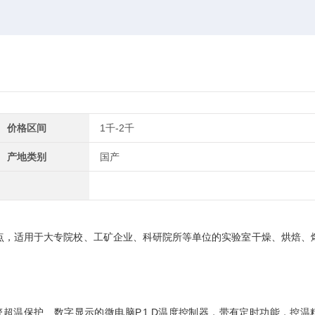
价格区间
1千-2千
产地类别
国产
点，适用于大专院校、工矿企业、科研院所等单位的实验室干燥、烘焙、
警超温保护、数字显示的微电脑P.1.D温度控制器，带有定时功能，控温