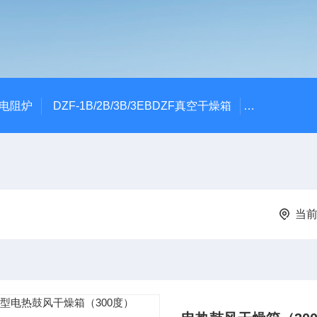
式电阻炉
DZF-1B/2B/3B/3EBDZF真空干燥箱
100*60颚
当