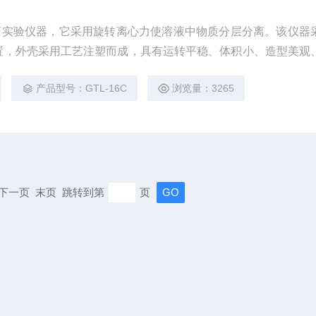
离实验仪器，它采用旋转离心力使溶液中物质分层分离。该仪器
置，外壳采用工艺注塑而成，具有运转平稳、体积小、造型美观
 广等优点。特制铝合金离心转盘，确保离心管不易损坏。仪器
产品型号：GTL-16C
浏览量：3265
学实验室对血清、血浆、免疫等作定性分析实验。采用高强度塑
有造型美观、体积小
页 下一页 末页 跳转到第
页