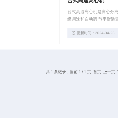
台式高速离心机
台式高速离心机是离心分
级调速和自动调 节平衡装
低、使用效率高以及适用性
更新时间：2024-04-25
于医院、化学以及生物化
和直流无刷电机制造，具
共 1 条记录，当前 1 / 1 页 首页 上一