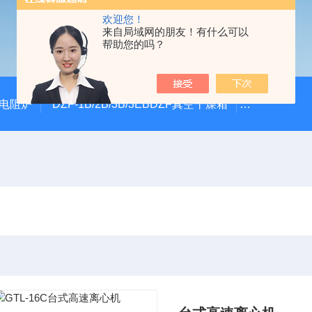
欢迎您！
来自局域网的朋友！有什么可以
帮助您的吗？
式电阻炉
DZF-1B/2B/3B/3EBDZF真空干燥箱
100*60颚