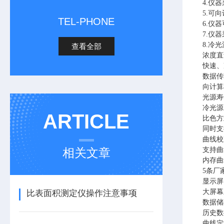
4.仪
5.可
TEL-PHONE
6.仪
7.仪
8.冷
查看全部
浓度直
快速、
数据传
向计算
光源寿
冷光源
ARTICLE
比色方
同时支
曲线校
相关文章
支持曲
内存曲
5条厂
显示屏
大屏幕
比表面积测定仪操作注意事项
数据储
历史数
曲线定