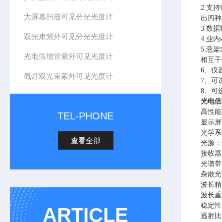
2.支
大屏幕扫描可见分光光度计
出四种
3.数据
双光束紫外可见分光光度计
4.业
5.悬
光电倍增管紫外可见光度计
相互干
6、仪器
氙灯双光束紫外可见光度计
7、可
8、可
光电倍
高性能
TEL-PHONE
显示屏：
光学系
查看全部
光源：
接收器
光谱带宽
杂散光：
波长精度
波长重
稳定性：
ARTICLE
透射比