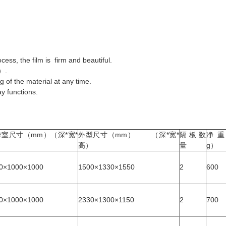
cess, the film is firm and beautiful.
e）.
of the material at any time.
y functions.
室尺寸（mm）（深*宽*
外型尺寸（mm） （深*宽*
隔板数
净重
）
高）
量
g）
0×1000×1000
1500×1330×1550
2
600
0×1000×1000
2330×1300×1150
2
700