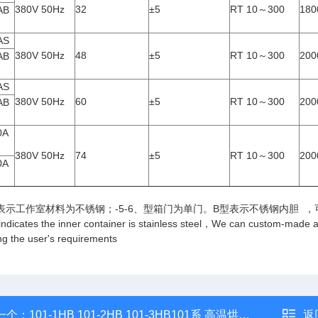
380V 50Hz
32
±5
RT 10～300
180
AB
AS
380V 50Hz
48
±5
RT 10～300
200
AB
AS
380V 50Hz
60
±5
RT 10～300
200
AB
0A
380V 50Hz
74
±5
RT 10～300
200
0A
表示工作室材料为不锈钢；-5-6、型箱门为单门。B型表示不锈钢内胆 ，
cates the inner container is stainless steel
，We can custom-made 
ng the user's requirements
一个：
101-1HB 101-2HB 101-3HB101系 高温烘箱（500度）
返