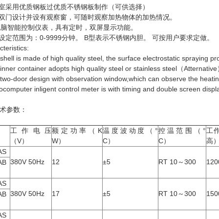
作室采用优质钢板过优质不锈钢板制作（可供选择）
用双门设计并设有观察窗，可随时观察加热物体的加热情况。
微电脑智能控制仪表，具有定时，双屏显示功能。
间设定范围为：0-9999分钟。 B型表示不锈钢内胆。 可按用户要求定做。
teristics:
ell is made of high quality steel, the surface electrostatic spraying pro
nner container adopts high quality steel or stainless steel（Atternativ
wo-door design with observation window,which can observe the heating 
computer inligent control meter is with timing and double screen displa
术参数：
工作电压
额定功率（K
温度波动度（°
控温范围（°
工作
（V）
W）
C）
C）
高
AS
380V 50Hz
12
±5
RT 10～300
120
AB
AS
380V 50Hz
17
±5
RT 10～300
150
AB
AS