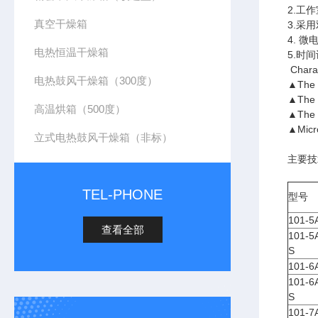
2.工
真空干燥箱
3.采
4. 
电热恒温干燥箱
5.时
Charac
电热鼓风干燥箱（300度）
▲The sh
▲The i
高温烘箱（500度）
▲The t
▲Micro
立式电热鼓风干燥箱（非标）
主要技
TEL-PHONE
型号
101-5
查看全部
101-5
S
101-6
101-6
S
101-7