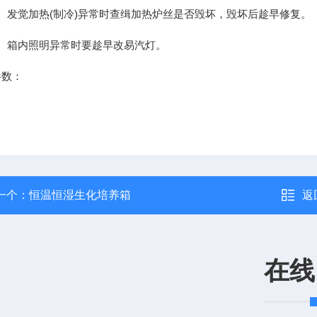
发觉加热(制冷)异常时查缉加热炉丝是否毁坏，毁坏后趁早修复。
箱内照明异常时要趁早改易汽灯。
数：
一个：
恒温恒湿生化培养箱
返
在线