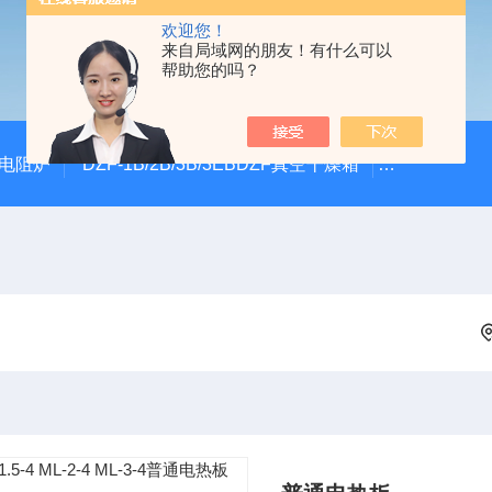
欢迎您！
来自局域网的朋友！有什么可以
帮助您的吗？
式电阻炉
DZF-1B/2B/3B/3EBDZF真空干燥箱
100*60颚